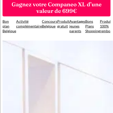
Gagnez votre Companeo XL d’une
valeur de 699€
Bon
Activité
Concours
Produit
Avantages
Bons
Produit
plan
complémentaire
Belgique
gratuit
jeunes
Plans
100%
Belgique
parents
Shopping
rembou