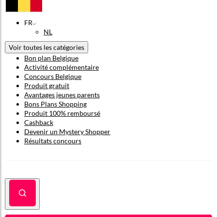
FR
NL
Voir toutes les catégories
Bon plan Belgique
Activité complémentaire
Concours Belgique
Produit gratuit
Avantages jeunes parents
Bons Plans Shopping
Produit 100% remboursé
Cashback
Devenir un Mystery Shopper
Résultats concours