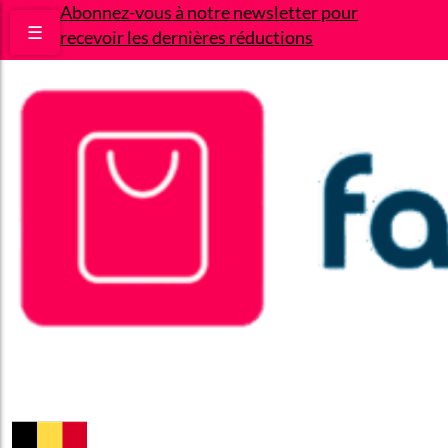
Abonnez-vous à notre newsletter pour
☰
recevoir les dernières réductions
Bons plans
Le Blog
A propos
Contact