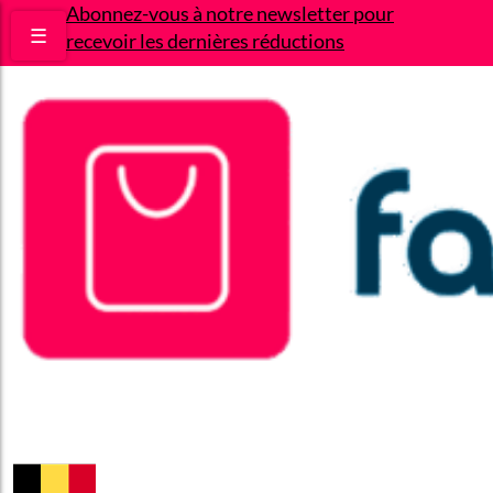
Abonnez-vous à notre newsletter pour
☰
recevoir les dernières réductions
Bons plans
Le Blog
A propos
Contact