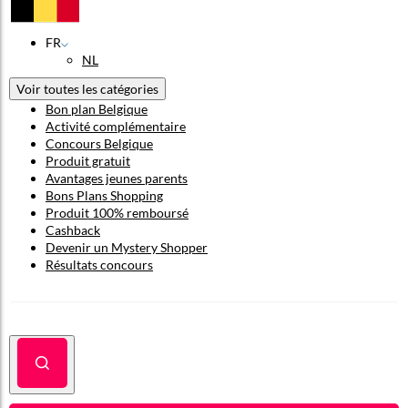
FR
NL
Voir toutes les catégories
Bon plan Belgique
Activité complémentaire
Concours Belgique
Produit gratuit
Avantages jeunes parents
Bons Plans Shopping
Produit 100% remboursé
Cashback
Devenir un Mystery Shopper
Résultats concours