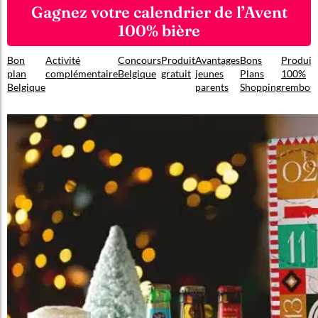
Gagnez votre calendrier de l’Avent
100% bière
Bon
Activité
Concours
Produit
Avantages
Bons
Produit
plan
complémentaire
Belgique
gratuit
jeunes
Plans
100%
Belgique
parents
Shopping
rembou