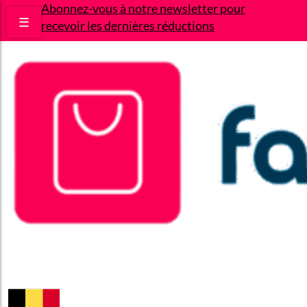
Abonnez-vous à notre newsletter pour
☰
recevoir les dernières réductions
Bons plans
Le Blog
A propos
Contact