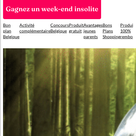
Gagnez un week-end insolite
Bon
Activité
Concours
Produit
Avantages
Bons
Produit
plan
complémentaire
Belgique
gratuit
jeunes
Plans
100%
Belgique
parents
Shopping
rembou