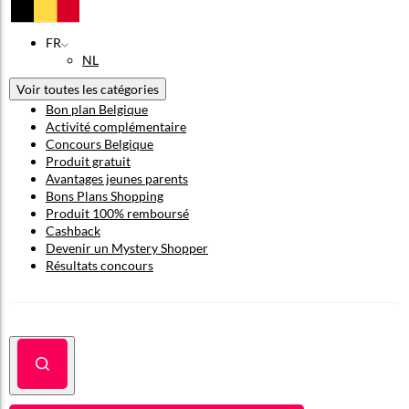
FR
NL
Voir toutes les catégories
Bon plan Belgique
Activité complémentaire
Concours Belgique
Produit gratuit
Avantages jeunes parents
Bons Plans Shopping
Produit 100% remboursé
Cashback
Devenir un Mystery Shopper
Résultats concours