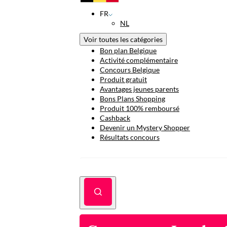
FR
NL
Voir toutes les catégories
Bon plan Belgique
Activité complémentaire
Concours Belgique
Produit gratuit
Avantages jeunes parents
Bons Plans Shopping
Produit 100% remboursé
Cashback
Devenir un Mystery Shopper
Résultats concours