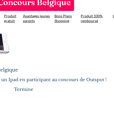
Concours Belgique
Produit
Avantages jeunes
Bons Plans
Produit 100%
gratuit
parents
Shopping
remboursé
elgique
un Ipad en participant au concours de Outspot !
Termine