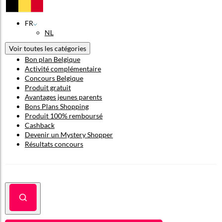
FR
NL
Voir toutes les catégories
Bon plan Belgique
Activité complémentaire
Concours Belgique
Produit gratuit
Avantages jeunes parents
Bons Plans Shopping
Produit 100% remboursé
Cashback
Devenir un Mystery Shopper
Résultats concours