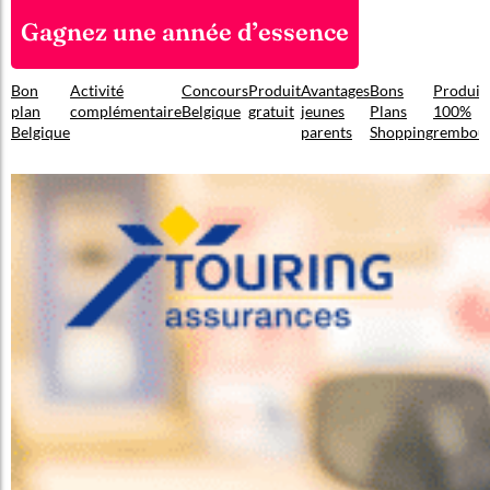
Gagnez une année d’essence
Bon
Activité
Concours
Produit
Avantages
Bons
Produit
plan
complémentaire
Belgique
gratuit
jeunes
Plans
100%
Belgique
parents
Shopping
rembou