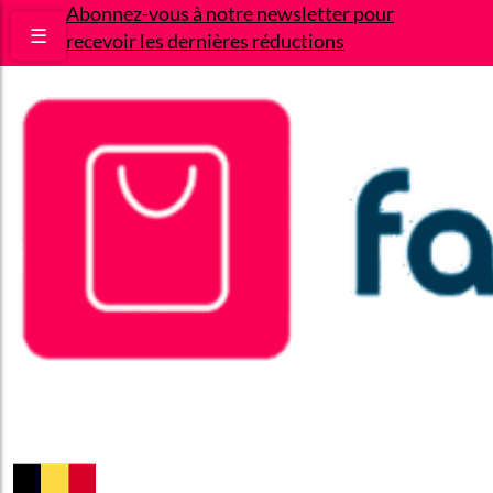
Abonnez-vous à notre newsletter pour
☰
recevoir les dernières réductions
Bons plans
Le Blog
A propos
Contact