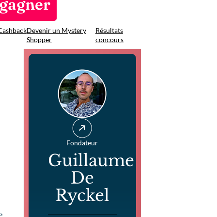
 gagner
Cashback
Devenir un Mystery
Résultats
Shopper
concours
Fondateur
Guillaume
De
Ryckel
e