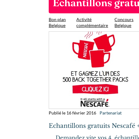
Echantillons gratu
Bon plan
Activité
Concours
Belgique
complémentaire
Belgique
Publié le 16 février 2016
Partenariat
Echantillons gratuits Nescafé 
Demandez vite vos 4 échantillo