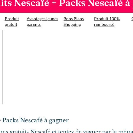
its Nescafé + Packs Nescafé à
Produit
Avantages jeunes
Bons Plans
Produit 100%
gratuit
parents
Shopping
remboursé
+ Packs Nescafé à gagner
ns gratuits Nescafé et tentez de gagner par la mêm