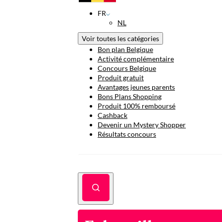
FR
NL
Voir toutes les catégories
Bon plan Belgique
Activité complémentaire
Concours Belgique
Produit gratuit
Avantages jeunes parents
Bons Plans Shopping
Produit 100% remboursé
Cashback
Devenir un Mystery Shopper
Résultats concours