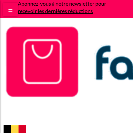
Abonnez-vous à notre newsletter pour
☰
recevoir les dernières réductions
Bons plans
Le Blog
A propos
Contact