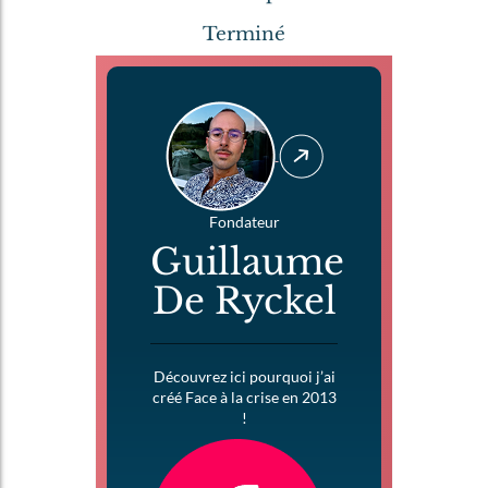
Terminé
Fondateur
Guillaume
De Ryckel
Découvrez ici pourquoi j’ai
créé Face à la crise en 2013
!