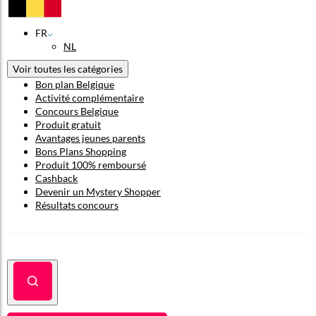
FR
NL
Voir toutes les catégories
Bon plan Belgique
Activité complémentaire
Concours Belgique
Produit gratuit
Avantages jeunes parents
Bons Plans Shopping
Produit 100% remboursé
Cashback
Devenir un Mystery Shopper
Résultats concours