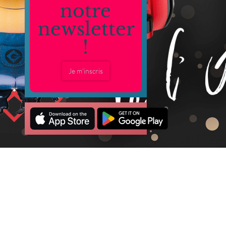
notre
newsletter
!
Je m'inscris