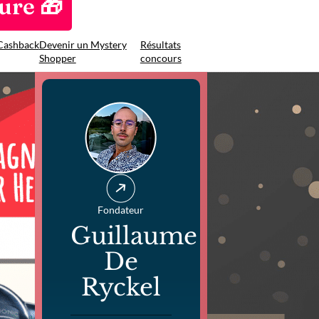
ure 🎁
Cashback
Devenir un Mystery
Résultats
Shopper
concours
Fondateur
Guillaume
De
Ryckel