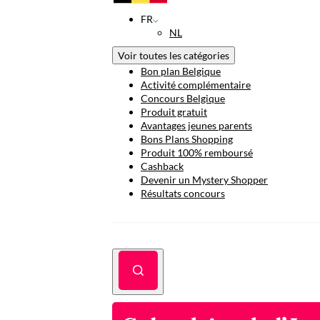
FR
NL
Voir toutes les catégories
Bon plan Belgique
Activité complémentaire
Concours Belgique
Produit gratuit
Avantages jeunes parents
Bons Plans Shopping
Produit 100% remboursé
Cashback
Devenir un Mystery Shopper
Résultats concours