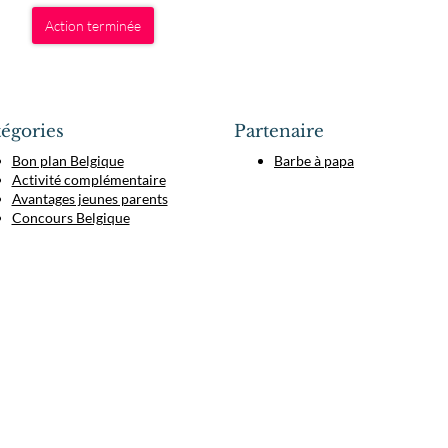
Action terminée
égories
Partenaire
Bon plan Belgique
Barbe à papa
Activité complémentaire
Avantages jeunes parents
Concours Belgique