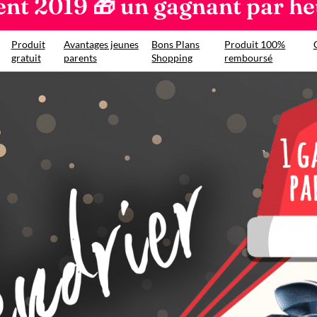
ent 2019 🎁 un gagnant par he
Produit
Avantages jeunes
Bons Plans
Produit 100%
gratuit
parents
Shopping
remboursé