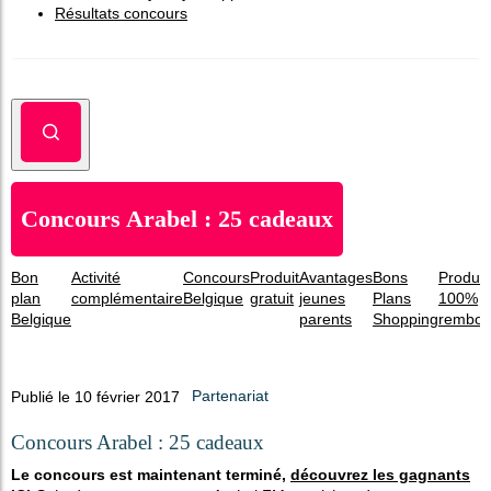
Résultats concours
Concours Arabel : 25 cadeaux
Bon
Activité
Concours
Produit
Avantages
Bons
Produit
plan
complémentaire
Belgique
gratuit
jeunes
Plans
100%
Belgique
parents
Shopping
rembou
Publié le 10 février 2017
Partenariat
Concours Arabel : 25 cadeaux
Le concours est maintenant terminé,
découvrez les gagnants