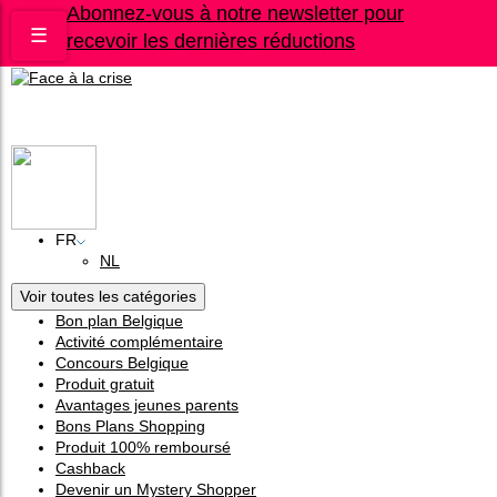
Abonnez-vous à notre newsletter pour
☰
recevoir les dernières réductions
Bons plans
Le Blog
A propos
Contact
FR
NL
Voir toutes les catégories
Bon plan Belgique
Activité complémentaire
Concours Belgique
Produit gratuit
Avantages jeunes parents
Bons Plans Shopping
Produit 100% remboursé
Cashback
Devenir un Mystery Shopper