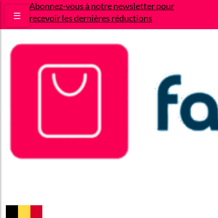
Abonnez-vous à notre newsletter pour
☰
recevoir les dernières réductions
Bons plans
Le Blog
A propos
Contact