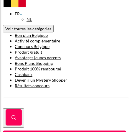
FR
NL
Voir toutes les catégories
Bon plan Belgique
Activité complémentaire
Concours Belgique
Produit gratuit
Avantages jeunes parents
Bons Plans Shopping
Produit 100% remboursé
Cashback
Devenir un Mystery Shopper
Résultats concours