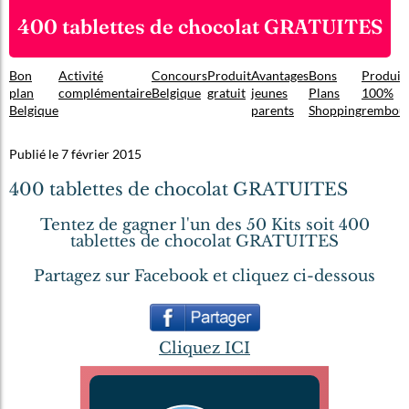
400 tablettes de chocolat GRATUITES
Bon
Activité
Concours
Produit
Avantages
Bons
Produit
plan
complémentaire
Belgique
gratuit
jeunes
Plans
100%
Belgique
parents
Shopping
rembou
Publié le 7 février 2015
400 tablettes de chocolat GRATUITES
Tentez de gagner l'un des 50 Kits soit 400
tablettes de chocolat GRATUITES
Partagez sur Facebook et cliquez ci-dessous
Cliquez ICI