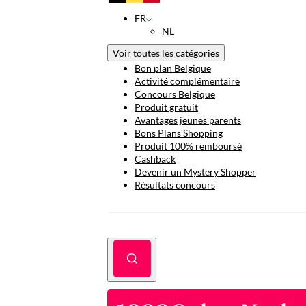
FR
NL
Voir toutes les catégories
Bon plan Belgique
Activité complémentaire
Concours Belgique
Produit gratuit
Avantages jeunes parents
Bons Plans Shopping
Produit 100% remboursé
Cashback
Devenir un Mystery Shopper
Résultats concours