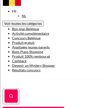
FR
NL
Voir toutes les catégories
Bon plan Belgique
Activité complémentaire
Concours Belgique
Produit gratuit
Avantages jeunes parents
Bons Plans Shopping
Produit 100% remboursé
Cashback
Devenir un Mystery Shopper
Résultats concours