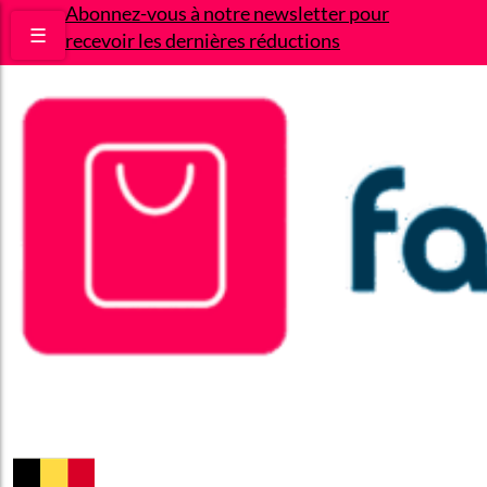
Abonnez-vous à notre newsletter pour
☰
recevoir les dernières réductions
Bons plans
Le Blog
A propos
Contact