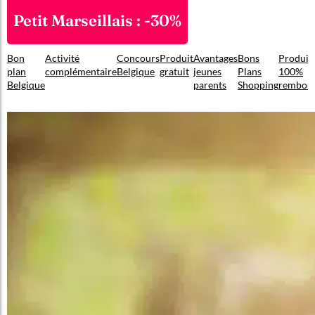
Petit Marseillais : -30%
Bon
Activité
Concours
Produit
Avantages
Bons
Produit
plan
complémentaire
Belgique
gratuit
jeunes
Plans
100%
Belgique
parents
Shopping
rembou