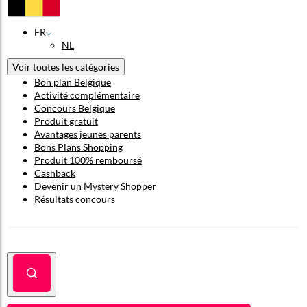
FR
NL
Voir toutes les catégories
Bon plan Belgique
Activité complémentaire
Concours Belgique
Produit gratuit
Avantages jeunes parents
Bons Plans Shopping
Produit 100% remboursé
Cashback
Devenir un Mystery Shopper
Résultats concours