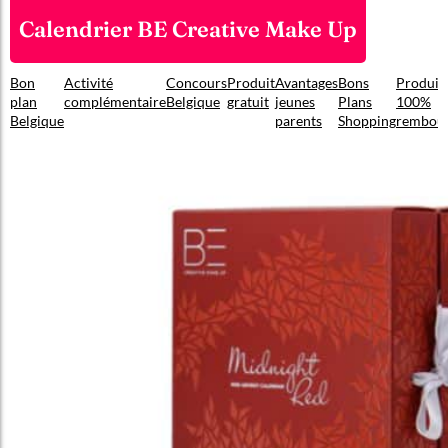
Calendrier BE Creative Make Up
Bon
Activité
Concours
Produit
Avantages
Bons
Produit
plan
complémentaire
Belgique
gratuit
jeunes
Plans
100%
Belgique
parents
Shopping
rembou