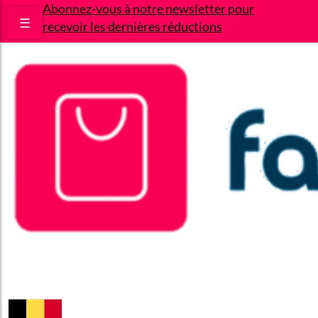
Abonnez-vous à notre newsletter pour
☰
recevoir les dernières réductions
Bons plans
Le Blog
A propos
Contact