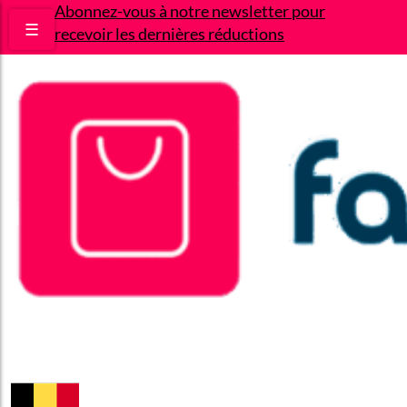
Abonnez-vous à notre newsletter pour
☰
recevoir les dernières réductions
Bons plans
Le Blog
A propos
Contact