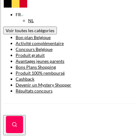
FR
NL
Voir toutes les catégories
Bon plan Belgique
Activité complémentaire
Concours Belgique
Produit gratuit
Avantages jeunes parents
Bons Plans Shopping
Produit 100% remboursé
Cashback
Devenir un Mystery Shopper
Résultats concours