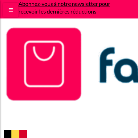
Abonnez-vous à notre newsletter pour
☰
recevoir les dernières réductions
Bons plans
Le Blog
A propos
Contact