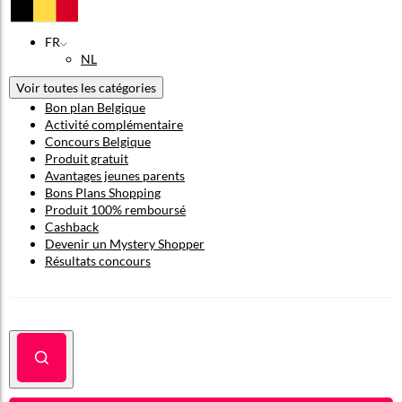
FR
NL
Voir toutes les catégories
Bon plan Belgique
Activité complémentaire
Concours Belgique
Produit gratuit
Avantages jeunes parents
Bons Plans Shopping
Produit 100% remboursé
Cashback
Devenir un Mystery Shopper
Résultats concours