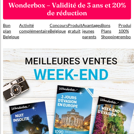
Wonderbox – Validité de 3 ans et 20%
de réduction
Bon
Activité
Concours
Produit
Avantages
Bons
Produit
plan
complémentaire
Belgique
gratuit
jeunes
Plans
100%
Belgique
parents
Shopping
rembou