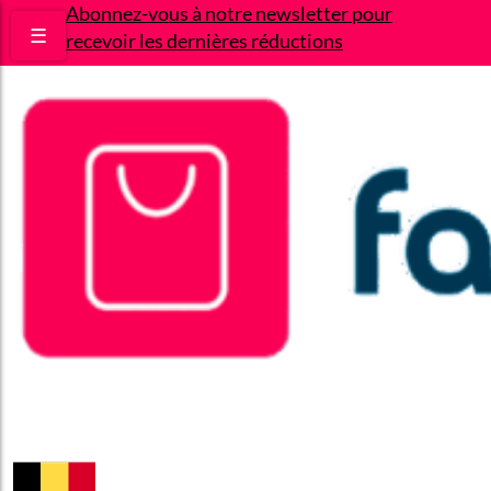
Abonnez-vous à notre newsletter pour
☰
recevoir les dernières réductions
Bons plans
Le Blog
A propos
Contact