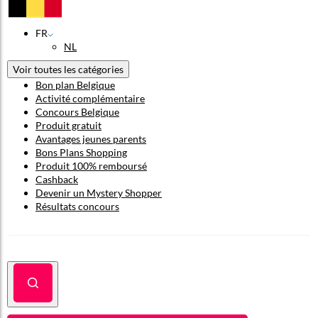
FR
NL
Voir toutes les catégories
Bon plan Belgique
Activité complémentaire
Concours Belgique
Produit gratuit
Avantages jeunes parents
Bons Plans Shopping
Produit 100% remboursé
Cashback
Devenir un Mystery Shopper
Résultats concours