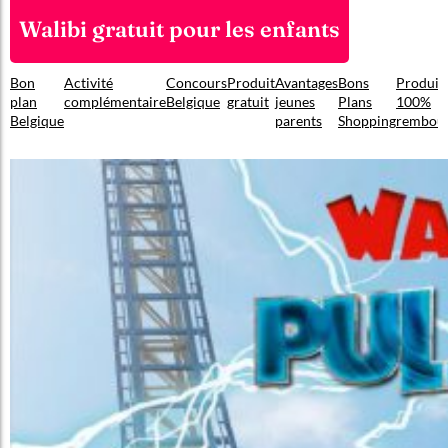
Walibi gratuit pour les enfants
Bon
Activité
Concours
Produit
Avantages
Bons
Produit
plan
complémentaire
Belgique
gratuit
jeunes
Plans
100%
Belgique
parents
Shopping
rembou