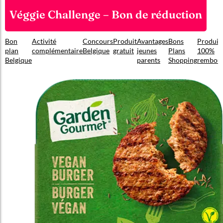
Véggie Challenge – Bon de réduction
Bon
Activité
Concours
Produit
Avantages
Bons
Produit
plan
complémentaire
Belgique
gratuit
jeunes
Plans
100%
Belgique
parents
Shopping
rembou