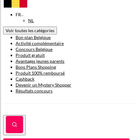
FR
NL
Voir toutes les catégories
Bon plan Belgique
Activité complémentaire
Concours Belgique
Produit gratuit
Avantages jeunes parents
Bons Plans Shopping
Produit 100% remboursé
Cashback
Devenir un Mystery Shopper
Résultats concours