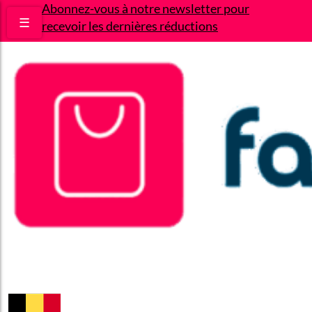
Abonnez-vous à notre newsletter pour
☰
recevoir les dernières réductions
Bons plans
Le Blog
A propos
Contact