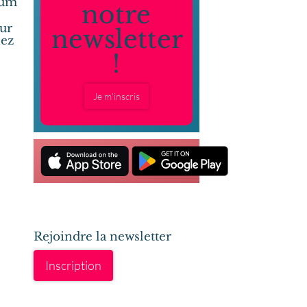
xum
notre
sur
newsletter
nez
!
Je m'inscris
Rejoindre la newsletter
Inscription