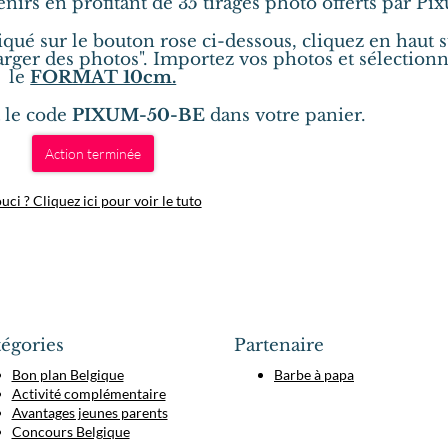
irs en profitant de 35 tirages photo offerts par Pi
iqué sur le bouton rose ci-dessous, cliquez en haut 
arger des photos". Importez vos photos et sélection
le
FORMAT 10cm.
 le code
PIXUM-50-BE
dans votre panier.
Action terminée
ci ? Cliquez ici pour voir le tuto
égories
Partenaire
Bon plan Belgique
Barbe à papa
Activité complémentaire
Avantages jeunes parents
Concours Belgique