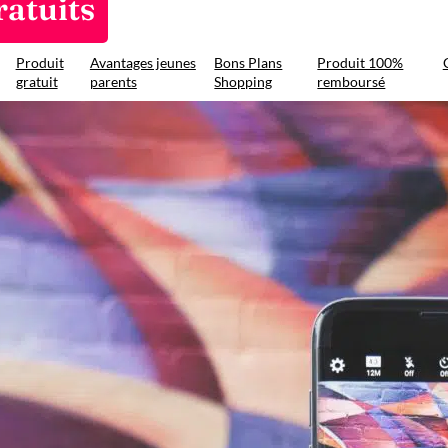
ratuits
Produit
Avantages jeunes
Bons Plans
Produit 100%
gratuit
parents
Shopping
remboursé