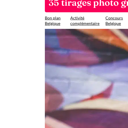
35 tirages photo g
Bon plan
Activité
Concours
Belgique
complémentaire
Belgique