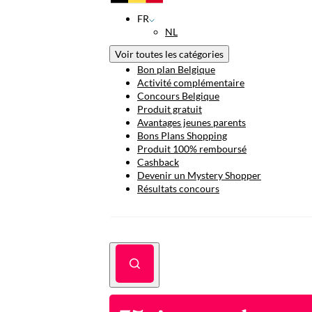
FR
NL
Voir toutes les catégories
Bon plan Belgique
Activité complémentaire
Concours Belgique
Produit gratuit
Avantages jeunes parents
Bons Plans Shopping
Produit 100% remboursé
Cashback
Devenir un Mystery Shopper
Résultats concours