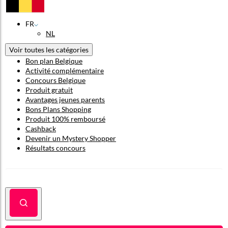
FR
NL
Voir toutes les catégories
Bon plan Belgique
Activité complémentaire
Concours Belgique
Produit gratuit
Avantages jeunes parents
Bons Plans Shopping
Produit 100% remboursé
Cashback
Devenir un Mystery Shopper
Résultats concours