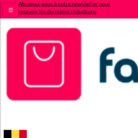
Abonnez-vous à notre newsletter pour
☰
recevoir les dernières réductions
Bons plans
Le Blog
A propos
Contact