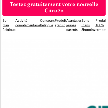
Testez gratuitement votre nouvelle
Citroën
Bon
Activité
Concours
Produit
Avantages
Bons
Produit
plan
complémentaire
Belgique
gratuit
jeunes
Plans
100%
Belgique
parents
Shopping
rembou