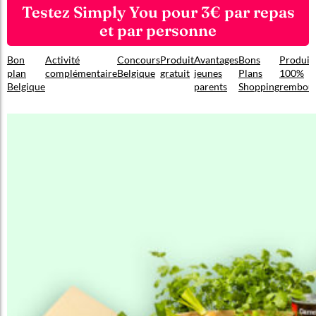
Testez Simply You pour 3€ par repas
et par personne
Bon
Activité
Concours
Produit
Avantages
Bons
Produit
plan
complémentaire
Belgique
gratuit
jeunes
Plans
100%
Belgique
parents
Shopping
rembou