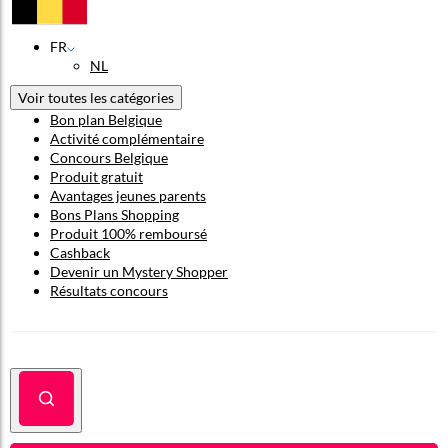
FR
NL
Voir toutes les catégories
Bon plan Belgique
Activité complémentaire
Concours Belgique
Produit gratuit
Avantages jeunes parents
Bons Plans Shopping
Produit 100% remboursé
Cashback
Devenir un Mystery Shopper
Résultats concours