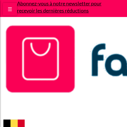
Abonnez-vous à notre newsletter pour
☰
recevoir les dernières réductions
Bons plans
Le Blog
A propos
Contact