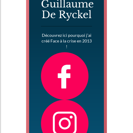
Guillaume
De Ryckel
Découvrez ici pourquoi j’ai
créé Face à la crise en 2013
!