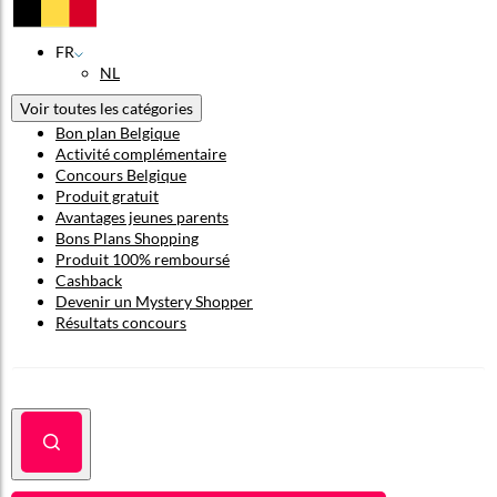
FR
NL
Voir toutes les catégories
Bon plan Belgique
Activité complémentaire
Concours Belgique
Produit gratuit
Avantages jeunes parents
Bons Plans Shopping
Produit 100% remboursé
Cashback
Devenir un Mystery Shopper
Résultats concours