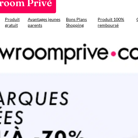
wroom Privé
Produit
Avantages jeunes
Bons Plans
Produit 100%
gratuit
parents
Shopping
remboursé