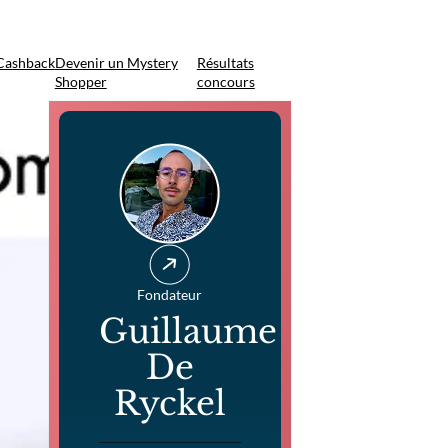
Cashback
Devenir un Mystery
Résultats
Shopper
concours
Fondateur
Guillaume
De
Ryckel