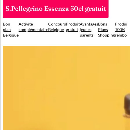
S.Pellegrino Essenza 50cl gratuit
Bon
Activité
Concours
Produit
Avantages
Bons
Produit
plan
complémentaire
Belgique
gratuit
jeunes
Plans
100%
Belgique
parents
Shopping
rembou