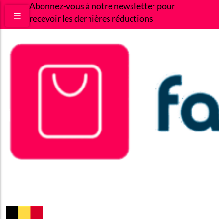
Abonnez-vous à notre newsletter pour
☰
recevoir les dernières réductions
Bons plans
Le Blog
A propos
Contact