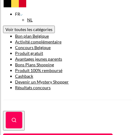
FR
NL
Voir toutes les catégories
Bon plan Belgique
Activité complémentaire
Concours Belgique
Produit gratuit
Avantages jeunes parents
Bons Plans Shopping
Produit 100% remboursé
Cashback
Devenir un Mystery Shopper
Résultats concours