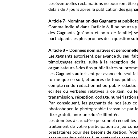
Les éventuelles réclamations ne pourront être pr
délais de 7 jours après la publication des gagna
Article 7- Nomination des Gagnants et publicat
Comme indiqué dans l'article 6, il ne pourra y 
des Gagnants (prénom et nom de famille) ser
participants les plus proches de la question su
Article 8 – Données nominatives et personnelles
Les gagnants autorisent, par avance du seul fait
témoignages écrits, suite à la réception de
organisateurs à des fins publicitaires ou promoti
Les Gagnants autorisent par avance du seul fai
forme que ce soit, et auprès de tous publics, 
compte rendu rédactionnel ou publi-rédactionn
écrites ou verbales relatives à ce gain, ou l
transmission, réception, codage, numérisatio
Par conséquent, les gagnants de nos jeux-conc
photoshoper, la photographie transmise par le
titre gratuit, pour une durée illimitée.
Les données à caractère personnel recueillies
traitement de votre participation au jeu conco
prestataires pour des besoins de gestion. (Voir
seront pas être cédées à un partenaire commerc