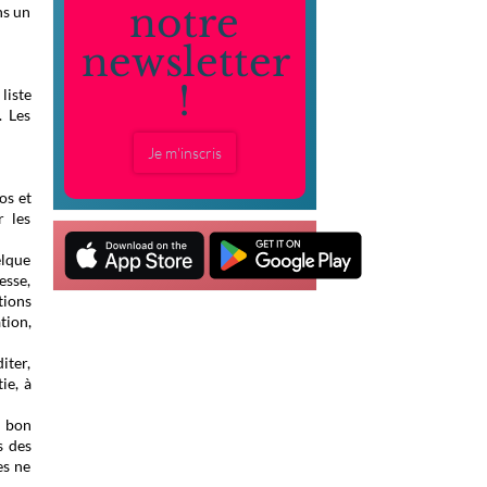
notre
ns un
newsletter
!
liste
. Les
Je m'inscris
os et
r les
elque
esse,
tions
tion,
iter,
ie, à
u bon
s des
es ne