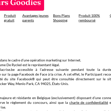
rs Goodies
Produit
Avantages jeunes
Bons Plans
Produit 100%
gratuit
parents
Shopping
remboursé
dans le cadre d’une opération marketing sur Internet.
e De Ryckel est le représentant légal.
crise.be accessible à l’adresse suivante pendant toute la duré
 sur la page Facebook de Face à la crise. A cet effet, le Participant reco
lité du site Facebook® qui peut être consultée directement sur le si
acker Way, Menlo Park, CA 94025, États-Unis.
majeure et résidante en Belgique (exclusivement) disposant d’une conn
erve le règlement du concours, ainsi que la
charte de confidentialité
e
rise.