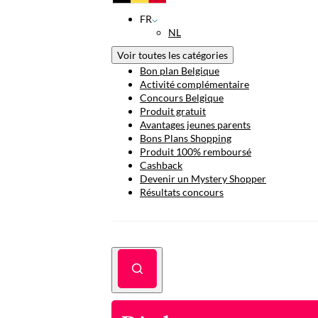
FR
NL
Voir toutes les catégories
Bon plan Belgique
Activité complémentaire
Concours Belgique
Produit gratuit
Avantages jeunes parents
Bons Plans Shopping
Produit 100% remboursé
Cashback
Devenir un Mystery Shopper
Résultats concours