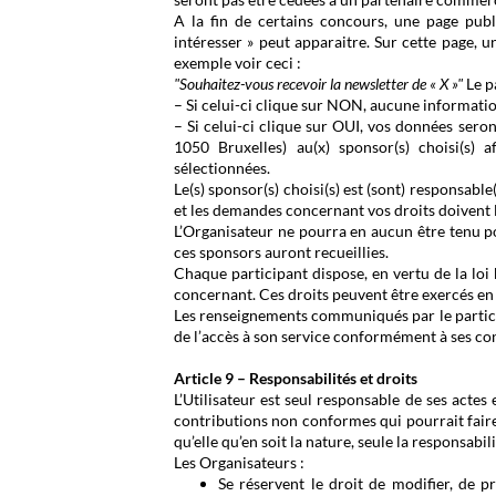
A la fin de certains concours, une page publ
intéresser » peut apparaitre. Sur cette page, 
exemple voir ceci :
"Souhaitez-vous recevoir la newsletter de « X »"
Le p
– Si celui-ci clique sur NON, aucune informatio
– Si celui-ci clique sur OUI, vos données ser
1050 Bruxelles) au(x) sponsor(s) choisi(s)
sélectionnées.
Le(s) sponsor(s) choisi(s) est (sont) responsabl
et les demandes concernant vos droits doivent 
L’Organisateur ne pourra en aucun être tenu p
ces sponsors auront recueillies.
Chaque participant dispose, en vertu de la loi 
concernant. Ces droits peuvent être exercés en 
Les renseignements communiqués par le particip
de l’accès à son service conformément à ses cond
Article 9 – Responsabilités et droits
L’Utilisateur est seul responsable de ses actes
contributions non conformes qui pourrait faire l
qu’elle qu’en soit la nature, seule la responsabi
Les Organisateurs :
Se réservent le droit de modifier, de pr