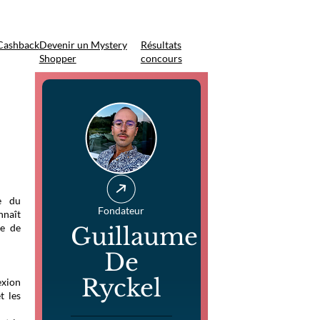
Cashback
Devenir un Mystery
Résultats
Shopper
concours
e du
Fondateur
nnaît
te de
Guillaume
De
Ryckel
exion
t les