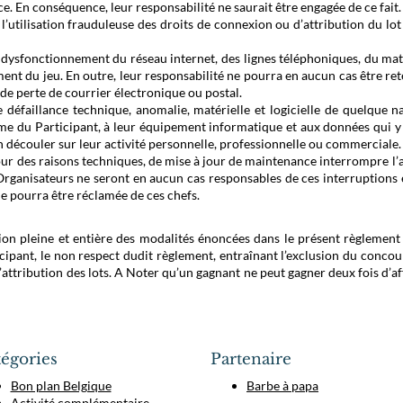
ce. En conséquence, leur responsabilité ne saurait être engagée de ce fait.
’utilisation frauduleuse des droits de connexion ou d’attribution du lot
 dysfonctionnement du réseau internet, des lignes téléphoniques, du mat
nt du jeu. En outre, leur responsabilité ne pourra en aucun cas être re
 perte de courrier électronique ou postal.
 défaillance technique, anomalie, matérielle et logicielle de quelque n
ème du Participant, à leur équipement informatique et aux données qui y
 découler sur leur activité personnelle, professionnelle ou commerciale.
r des raisons techniques, de mise à jour de maintenance interrompre l’
s Organisateurs ne seront en aucun cas responsables de ces interruptions 
 pourra être réclamée de ces chefs.
tion pleine et entière des modalités énoncées dans le présent règlement
ipant, le non respect dudit règlement, entraînant l’exclusion du concour
l’attribution des lots. A Noter qu’un gagnant ne peut gagner deux fois d’aff
égories
Partenaire
Bon plan Belgique
Barbe à papa
Activité complémentaire