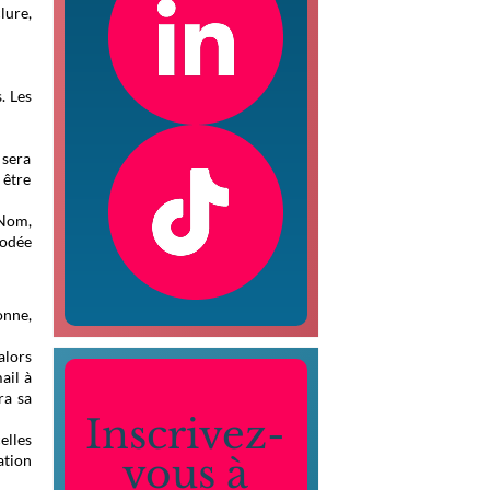
lure,
. Les
 sera
 être
(Nom,
codée
onne,
alors
ail à
ra sa
Inscrivez-
elles
vous à
ation