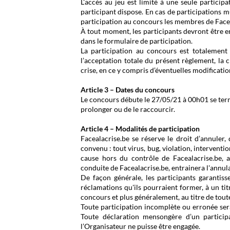
L'accès au jeu est limité à une seule particip
participant dispose. En cas de participations m
participation au concours les membres de Face 
À tout moment, les participants devront être 
dans le formulaire de participation.
La participation au concours est totalement 
l’acceptation totale du présent règlement, la c
crise, en ce y compris d’éventuelles modificatio
Article 3 – Dates du concours
Le concours débute le 27/05/21 à 00h01 se term
prolonger ou de le raccourcir.
Article 4 – Modalités de participation
Facealacrise.be se réserve le droit d’annuler
convenu : tout virus, bug, violation, intervent
cause hors du contrôle de Facealacrise.be, alté
conduite de Facealacrise.be, entrainera l'annula
De façon générale, les participants garantis
réclamations qu'ils pourraient former, à un tit
concours et plus généralement, au titre de toute
Toute participation incomplète ou erronée sera 
Toute déclaration mensongère d’un particip
l’Organisateur ne puisse être engagée.