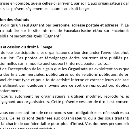
ises en compte, que si celles-ci arrivent, par écrit, aux organisateurs da
nts. Le présent règlement est soumis au droit belge.
ion des résultats
avoir qu'un seul gagnant par personne, adresse postale et adresse IP. La 
a publiée sur le site internet de Facealacrise.be et/ou sur Facebook
bsidiaire seront désignés "Gagnant"
 et cession du droit à l'image
 de leur participation, les organisateurs à leur demander l'envoi des phot
 leur lot. Ces photos et témoignages écrits pourront être publiés pa
onnelles sur n'importe quel support (Internet, papier, radio,...)
t de l’acceptation de leur gain que les Organisateurs exploitent sous qu
à des fins commerciales, publicitaires ou de relations publiques, de pr
el de tout type et pour toute activité interne et externe leurs déclara
es utilisent par quelques moyens que ce soit de reproduction, duplica
n notamment.
ours, autorisent les organisateurs à utiliser, modifier, reproduire, éd
 gagnant aux organisateurs. Cette présente cession de droit est consent
 vous concernant lors de ce concours sont obligatoires et nécessaires a
urs. Celles-ci sont destinées aux organisateurs, ou à des sous-traitant
 la charte de confidentialité pour plus d'infos). Vos données personnell
ial sans votre accord préalable.