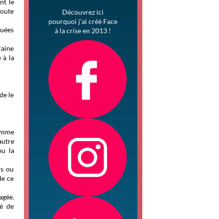
nt le
toute
Découvrez ici
pourquoi j’ai créé Face
quées
à la crise en 2013 !
raine
 à la
de le
comme
autre
ou la
ns ou
de ce
agée.
té de