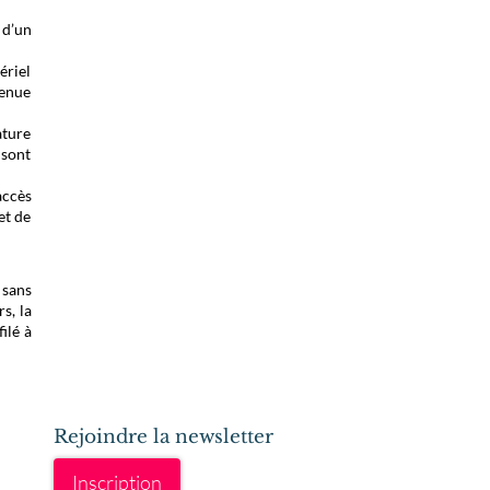
 d’un
ériel
tenue
ature
 sont
accès
et de
 sans
s, la
ilé à
Rejoindre la newsletter
Inscription