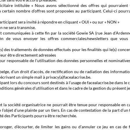
icitaire intitulée « Nous avons sélectionné des offres qui pourraient
un certain nombre d’offres sont proposées au participant. Celui-ci pourr
articipant sera invité à répondre en cliquant « OUI » ou sur « NON »
n ne sera transmise.
ont communiquées à cette fin par la société Gowie SA (rue Jean d’Ardenn
 afin de vous envoyer les offres commerciales/newsletters que vous
e(s) des traitements de données effectués pour les finalités qui le(s) conce
leur être directement adressées
our responsable de l’utilisation des données personnelles et nominative
belge, d’un droit d’accès, de rectification ou de radiation des informatio
écrivant un simple mail à privacy(a)facealacrise.be.
ant lors du concours sont destinés à l’usage de facealacrise.be dans le 
itions générales d'utilisation et dans le cadre de la gestion du présent je
 et la société organisatrice ne pourrait être tenue pour responsable en c
’objet d’une plainte par un tiers. En cas de contestation de la part d’un t
lité des Participants pourra être recherchée.
oroger, d’écourter, de limiter les gains ou d’annuler ce jeu en cas de 