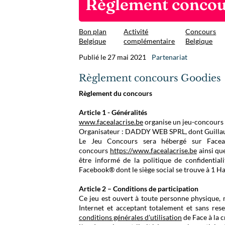
Règlement concou
Bon plan
Activité
Concours
Belgique
complémentaire
Belgique
Publié le 27 mai 2021
Partenariat
Règlement concours Goodies
Règlement du concours
Article 1 - Généralités
www.facealacrise.be
organise un jeu-concours 
Organisateur : DADDY WEB SPRL, dont Guillaum
Le Jeu Concours sera hébergé sur Faceala
concours
https://www.facealacrise.be
ainsi que
être informé de la politique de confidentia
Facebook® dont le siège social se trouve à 1 H
Article 2 – Conditions de participation
Ce jeu est ouvert à toute personne physique, 
Internet et acceptant totalement et sans res
conditions générales d'utilisation
de Face à la c