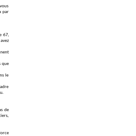
 vous
a par
e 67,
 avez
rnent
s que
ns le
cadre
u.
as de
iers,
force