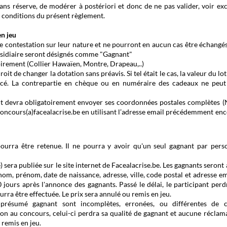
 sans réserve, de modérer à postériori et donc de ne pas valider, voir exc
s conditions du présent règlement.
en jeu
e contestation sur leur nature et ne pourront en aucun cas être échangés
ubsidiaire seront désignés comme "Gagnant"
toirement (Collier Hawaïen, Montre, Drapeau,..)
it de changer la dotation sans préavis. Si tel était le cas, la valeur du lot
acé. La contrepartie en chèque ou en numéraire des cadeaux ne peut
gnant devra obligatoirement envoyer ses coordonnées postales complètes 
oncours(a)facealacrise.be
en utilisant l’adresse email précédemment en
ourra être retenue. Il ne pourra y avoir qu'un seul gagnant par pers
 sera publiée sur le site internet de Facealacrise.be. Les gagnants seront 
nom, prénom, date de naissance, adresse, ville, code postal et adresse em
 jours après l'annonce des gagnants. Passé le délai, le participant perd
rra être effectuée. Le prix sera annulé ou remis en jeu.
présumé gagnant sont incomplètes, erronées, ou différentes de c
on au concours, celui-ci perdra sa qualité de gagnant et aucune réclam
 remis en jeu.