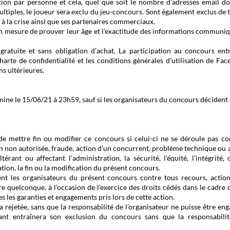
ation par personne et cela, quel que soit le nombre d'adresses email do
ultiples, le joueur sera exclu du jeu-concours. Sont également exclus de 
à la crise ainsi que ses partenaires commerciaux.
en mesure de prouver leur âge et l'exactitude des informations communi
gratuite et sans obligation d’achat. La participation au concours ent
harte de confidentialité et les conditions générales d'utilisation de Face
ns ultérieures.
ine le 15/06/21 à 23h59, sauf si les organisateurs du concours décident 
, de mettre fin ou modifier ce concours si celui-ci ne se déroule pas 
ion non autorisée, fraude, action d’un concurrent, problème technique ou 
rant ou affectant l’administration, la sécurité, l’équité, l’intégrité, 
tion, la fin ou la modification du présent concours.
sent les organisateurs du présent concours contre tous recours, actio
re quelconque, à l’occasion de l’exercice des droits cédés dans le cadre 
s les garanties et engagements pris lors de cette action.
rejetée, sans que la responsabilité de l’organisateur ne puisse être eng
ant entraînera son exclusion du concours sans que la responsabili