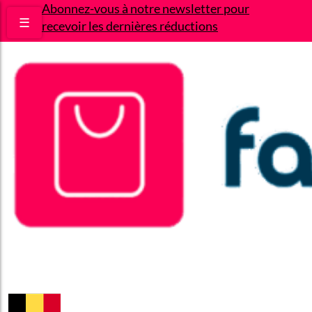
Abonnez-vous à notre newsletter pour
☰
recevoir les dernières réductions
Bons plans
Le Blog
A propos
Contact