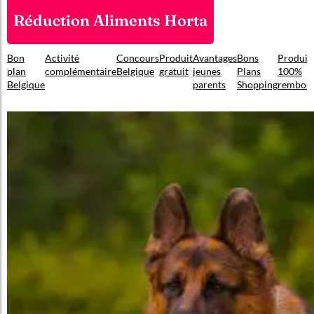
Réduction Aliments Horta
Bon
Activité
Concours
Produit
Avantages
Bons
Produit
plan
complémentaire
Belgique
gratuit
jeunes
Plans
100%
Belgique
parents
Shopping
rembou