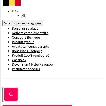
FR
NL
Voir toutes les catégories
Bon plan Belgique
Activité complémentaire
Concours Belgique
Produit gratuit
Avantages jeunes parents
Bons Plans Shopping
Produit 100% remboursé
Cashback
Devenir un Mystery Shopper
Résultats concours