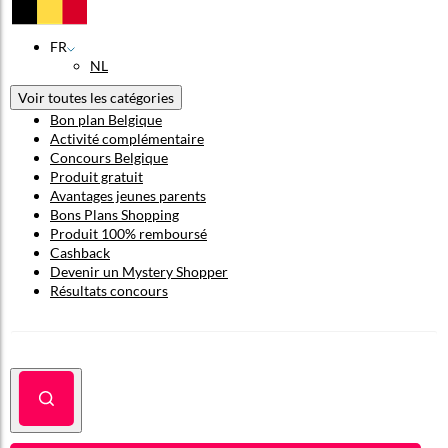
FR
NL
Voir toutes les catégories
Bon plan Belgique
Activité complémentaire
Concours Belgique
Produit gratuit
Avantages jeunes parents
Bons Plans Shopping
Produit 100% remboursé
Cashback
Devenir un Mystery Shopper
Résultats concours