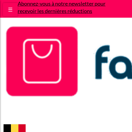
Abonnez-vous à notre newsletter pour
☰
recevoir les dernières réductions
Bons plans
Le Blog
A propos
Contact