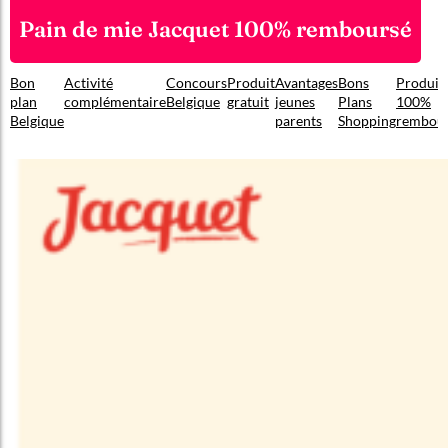
Pain de mie Jacquet 100% remboursé
Bon
Activité
Concours
Produit
Avantages
Bons
Produit
plan
complémentaire
Belgique
gratuit
jeunes
Plans
100%
Belgique
parents
Shopping
rembou