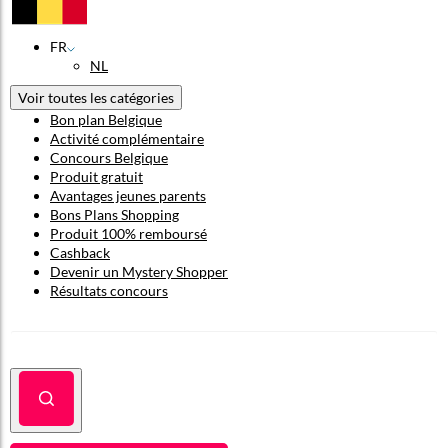
FR
NL
Voir toutes les catégories
Bon plan Belgique
Activité complémentaire
Concours Belgique
Produit gratuit
Avantages jeunes parents
Bons Plans Shopping
Produit 100% remboursé
Cashback
Devenir un Mystery Shopper
Résultats concours