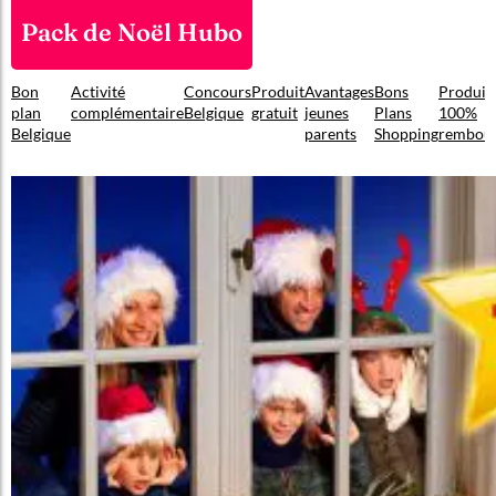
Pack de Noël Hubo
Bon
Activité
Concours
Produit
Avantages
Bons
Produit
plan
complémentaire
Belgique
gratuit
jeunes
Plans
100%
Belgique
parents
Shopping
rembou