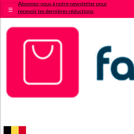
Abonnez-vous à notre newsletter pour
☰
recevoir les dernières réductions
Bons plans
Le Blog
A propos
Contact