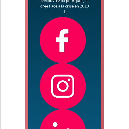
Découvrez ici pourquoi j’ai
créé Face à la crise en 2013
!