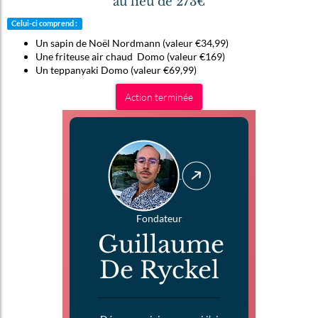
au lieu de 273€
Celui-ci comprend :
Un sapin de Noël Nordmann (valeur €34,99)
Une friteuse air chaud Domo (valeur €169)
Un teppanyaki Domo (valeur €69,99)
Action terminée
Fondateur
Guillaume
De Ryckel