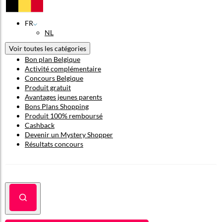
FR
NL
Voir toutes les catégories
Bon plan Belgique
Activité complémentaire
Concours Belgique
Produit gratuit
Avantages jeunes parents
Bons Plans Shopping
Produit 100% remboursé
Cashback
Devenir un Mystery Shopper
Résultats concours