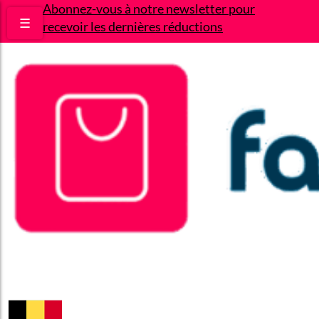
Abonnez-vous à notre newsletter pour
☰
recevoir les dernières réductions
Bons plans
Le Blog
A propos
Contact