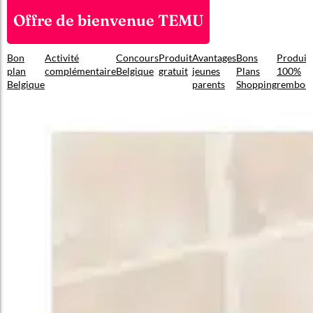
Offre de bienvenue TEMU
Bon
Activité
Concours
Produit
Avantages
Bons
Produit
plan
complémentaire
Belgique
gratuit
jeunes
Plans
100%
Belgique
parents
Shopping
rembou