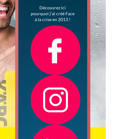
Découvrez ici
pourquoi j’ai créé Face
à la crise en 2013 !