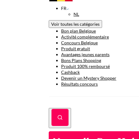
FR
NL
Voir toutes les catégories
Bon plan Belgique
Activité complémentaire
Concours Belgique
Produit gratuit
Avantages jeunes parents
Bons Plans Shopping
Produit 100% remboursé
Cashback
Devenir un Mystery Shopper
Résultats concours