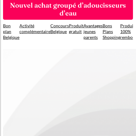
Nouvel achat groupé d’adoucisseurs
d’eau
Bon
Activité
Concours
Produit
Avantages
Bons
Produit
plan
complémentaire
Belgique
gratuit
jeunes
Plans
100%
Belgique
parents
Shopping
rembou