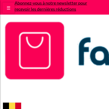
Abonnez-vous à notre newsletter pour
☰
recevoir les dernières réductions
Bons plans
Le Blog
A propos
Contact