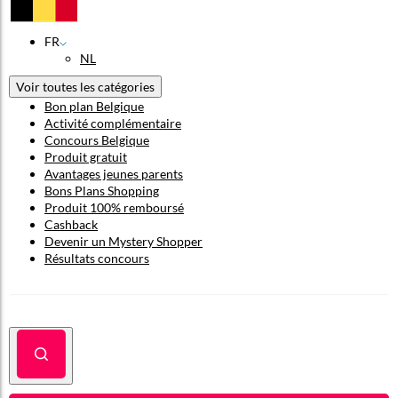
FR
NL
Voir toutes les catégories
Bon plan Belgique
Activité complémentaire
Concours Belgique
Produit gratuit
Avantages jeunes parents
Bons Plans Shopping
Produit 100% remboursé
Cashback
Devenir un Mystery Shopper
Résultats concours