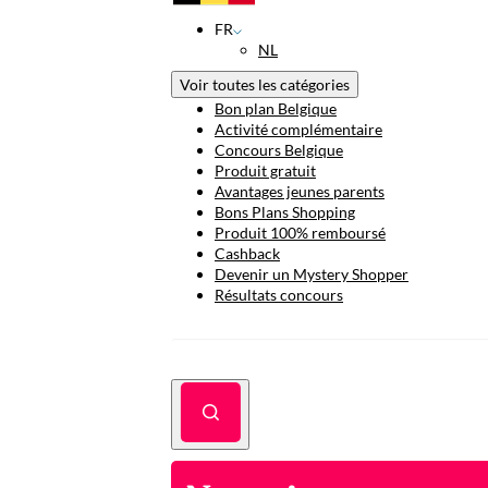
FR
NL
Voir toutes les catégories
Bon plan Belgique
Activité complémentaire
Concours Belgique
Produit gratuit
Avantages jeunes parents
Bons Plans Shopping
Produit 100% remboursé
Cashback
Devenir un Mystery Shopper
Résultats concours