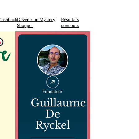
Cashback
Devenir un Mystery
Résultats
Shopper
concours
Fondateur
Guillaume
De
Ryckel