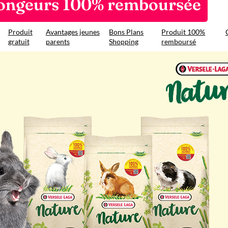
rongeurs 100% remboursée
Produit
Avantages jeunes
Bons Plans
Produit 100%
gratuit
parents
Shopping
remboursé