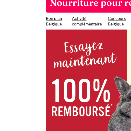
Nourriture pour 
Bon plan
Activité
Concours
Belgique
complémentaire
Belgique