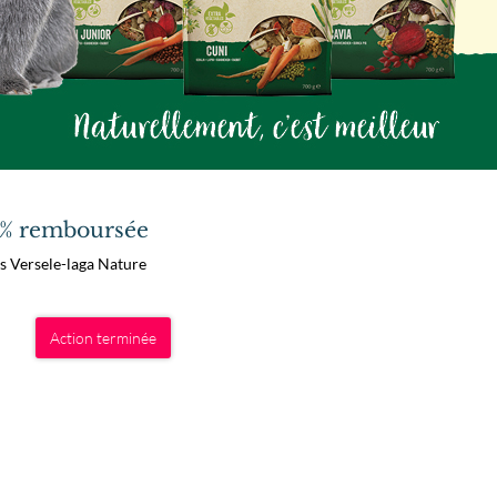
0% remboursée
rs Versele-laga Nature
Action terminée