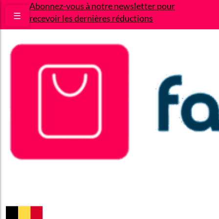
Abonnez-vous à notre newsletter pour
☰
recevoir les dernières réductions
Bons plans
Le Blog
A propos
Contact