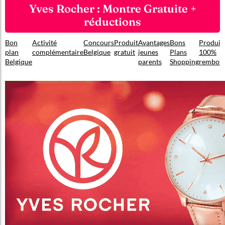
Yves Rocher : Montre Gratuite +
réductions
Bon
Activité
Concours
Produit
Avantages
Bons
Produit
plan
complémentaire
Belgique
gratuit
jeunes
Plans
100%
Belgique
parents
Shopping
rembou