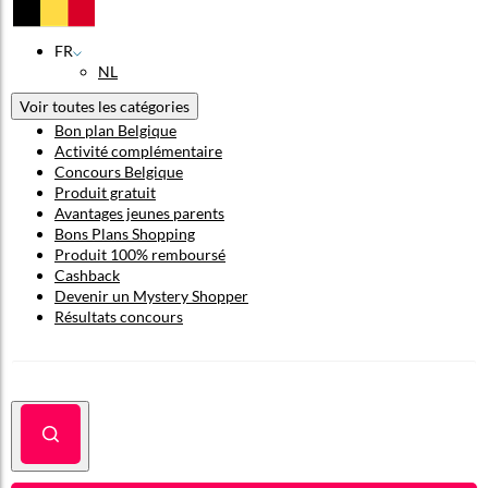
FR
NL
Voir toutes les catégories
Bon plan Belgique
Activité complémentaire
Concours Belgique
Produit gratuit
Avantages jeunes parents
Bons Plans Shopping
Produit 100% remboursé
Cashback
Devenir un Mystery Shopper
Résultats concours