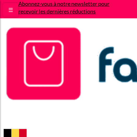
Abonnez-vous à notre newsletter pour
☰
recevoir les dernières réductions
Bons plans
Le Blog
A propos
Contact