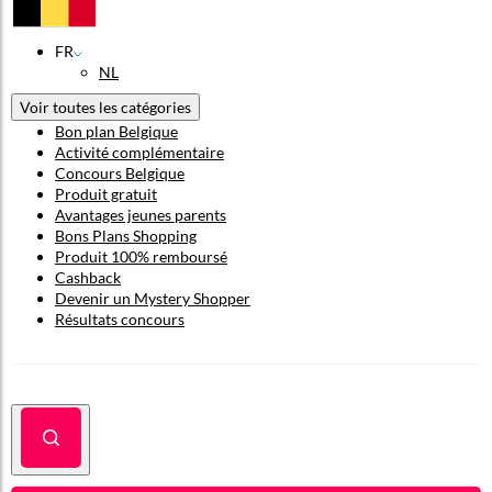
FR
NL
Voir toutes les catégories
Bon plan Belgique
Activité complémentaire
Concours Belgique
Produit gratuit
Avantages jeunes parents
Bons Plans Shopping
Produit 100% remboursé
Cashback
Devenir un Mystery Shopper
Résultats concours