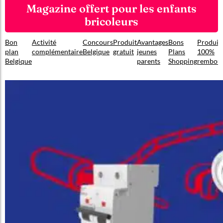
Magazine offert pour les enfants
bricoleurs
Bon
Activité
Concours
Produit
Avantages
Bons
Produit
plan
complémentaire
Belgique
gratuit
jeunes
Plans
100%
Belgique
parents
Shopping
rembou