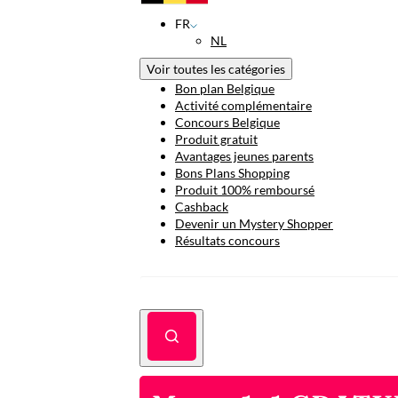
FR
NL
Voir toutes les catégories
Bon plan Belgique
Activité complémentaire
Concours Belgique
Produit gratuit
Avantages jeunes parents
Bons Plans Shopping
Produit 100% remboursé
Cashback
Devenir un Mystery Shopper
Résultats concours