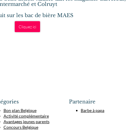
Intermarché et Colruyt
tuit sur les bac de bière MAES
Cliquez ici
égories
Partenaire
Bon plan Belgique
Barbe à papa
Activité complémentaire
Avantages jeunes parents
Concours Belgique