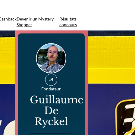
Cashback
Devenir un Mystery
Résultats
Shopper
concours
Fondateur
Guillaume
De
Ryckel