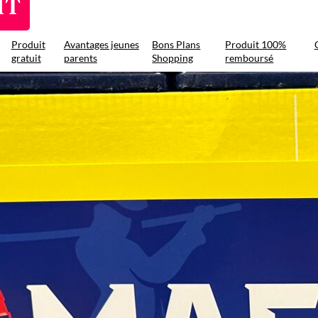
IT
Produit
Avantages jeunes
Bons Plans
Produit 100%
gratuit
parents
Shopping
remboursé