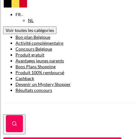
FR
NL
Voir toutes les catégories
Bon plan Belgique
Activité complémentaire
Concours Belgique
Produit gratuit
Avantages jeunes parents
Bons Plans Shopping
Produit 100% remboursé
Cashback
Devenir un Mystery Shopper
Résultats concours