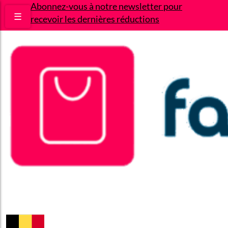
Abonnez-vous à notre newsletter pour
☰
recevoir les dernières réductions
Bons plans
Le Blog
A propos
Contact