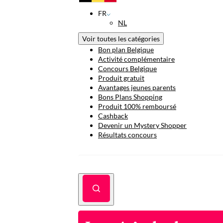
FR
NL
Voir toutes les catégories
Bon plan Belgique
Activité complémentaire
Concours Belgique
Produit gratuit
Avantages jeunes parents
Bons Plans Shopping
Produit 100% remboursé
Cashback
Devenir un Mystery Shopper
Résultats concours