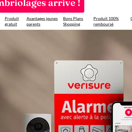
briolages arrive !
Produit
Avantages jeunes
Bons Plans
Produit 100%
gratuit
parents
Shopping
remboursé