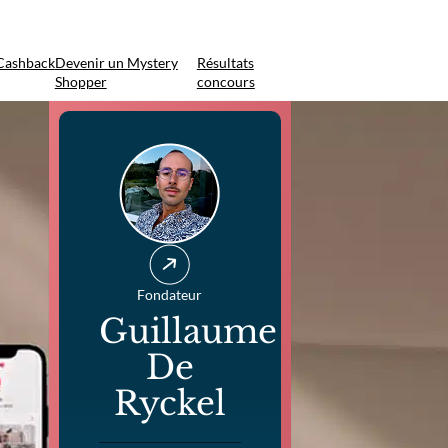
Cashback
Devenir un Mystery
Résultats
Shopper
concours
Fondateur
Guillaume
De
Ryckel