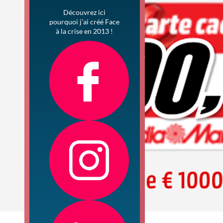
Découvrez ici
pourquoi j’ai créé Face
à la crise en 2013 !