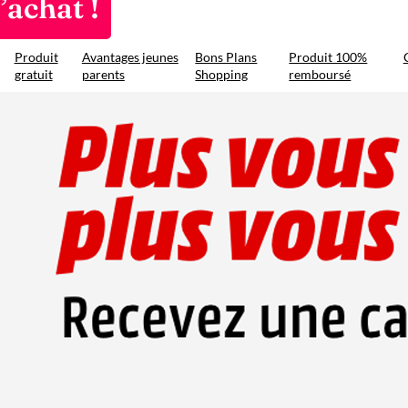
’achat !
Produit
Avantages jeunes
Bons Plans
Produit 100%
gratuit
parents
Shopping
remboursé