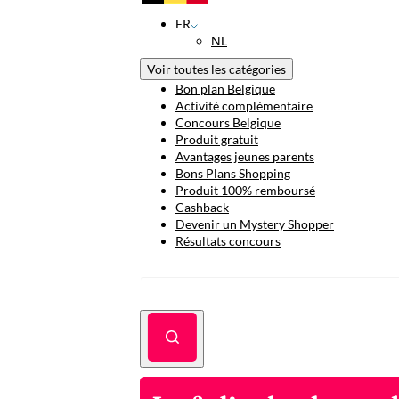
FR
NL
Voir toutes les catégories
Bon plan Belgique
Activité complémentaire
Concours Belgique
Produit gratuit
Avantages jeunes parents
Bons Plans Shopping
Produit 100% remboursé
Cashback
Devenir un Mystery Shopper
Résultats concours