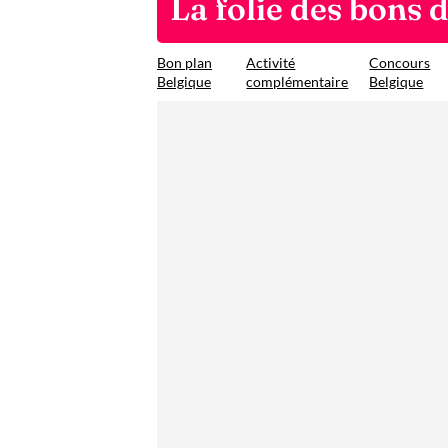
La folie des bons d
Bon plan
Activité
Concours
Belgique
complémentaire
Belgique