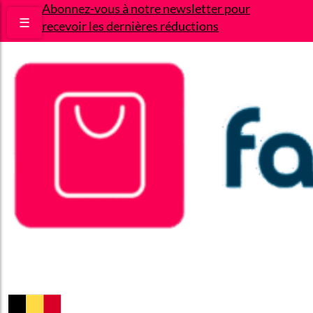
Abonnez-vous à notre newsletter pour
☰
recevoir les dernières réductions
Bons plans
Le Blog
A propos
Contact