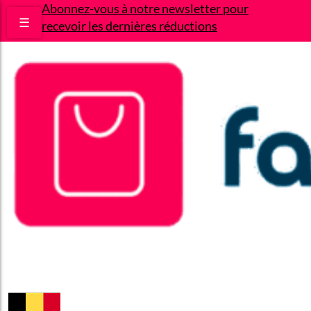
Abonnez-vous à notre newsletter pour
☰
recevoir les dernières réductions
Bons plans
Le Blog
A propos
Contact