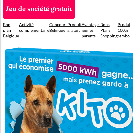
Jeu de société gratuit
Bon
Activité
Concours
Produit
Avantages
Bons
Produit
plan
complémentaire
Belgique
gratuit
jeunes
Plans
100%
Belgique
parents
Shopping
rembou