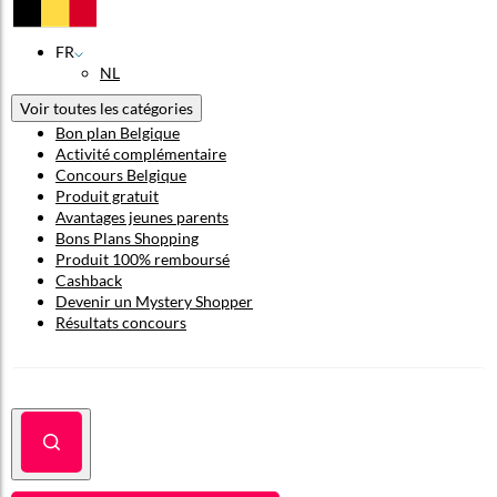
FR
NL
Voir toutes les catégories
Bon plan Belgique
Activité complémentaire
Concours Belgique
Produit gratuit
Avantages jeunes parents
Bons Plans Shopping
Produit 100% remboursé
Cashback
Devenir un Mystery Shopper
Résultats concours