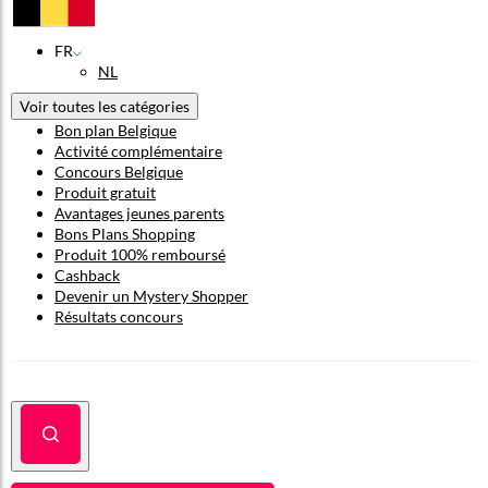
FR
NL
Voir toutes les catégories
Bon plan Belgique
Activité complémentaire
Concours Belgique
Produit gratuit
Avantages jeunes parents
Bons Plans Shopping
Produit 100% remboursé
Cashback
Devenir un Mystery Shopper
Résultats concours