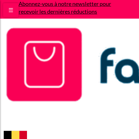
Abonnez-vous à notre newsletter pour
☰
recevoir les dernières réductions
Bons plans
Le Blog
A propos
Contact