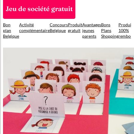
Jeu de société gratuit
Bon
Activité
Concours
Produit
Avantages
Bons
Produit
plan
complémentaire
Belgique
gratuit
jeunes
Plans
100%
Belgique
parents
Shopping
rembou