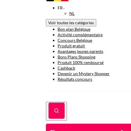
FR
NL
Voir toutes les catégories
Bon plan Belgique
Activité complémentaire
Concours Belgique
Produit gratuit
Avantages jeunes parents
Bons Plans Shopping
Produit 100% remboursé
Cashback
Devenir un Mystery Shopper
Résultats concours