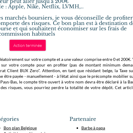
leur peut aller jusqu'à 200€
e : Apple, Nike, Netflix, LVMH,..
es marchés boursiers, je vous déconseille de profiter
omporte des risques. Ce bon plan est à destination d
urse et qui souhaitent économiser sur les frais de
commission habituels
Action terminée
 aléatoirement sur votre compte et a une valeur comprise entre 0 et 200€.
t sur votre compte pour en profiter (pas de montant minimum dema
t Client BUX Zero". Attention, en tant que résidant belge, la Taxe su
être payée - manuellement - à l'état ainsi que le précompte mobilier su
 Pays-Bas, le compte titre ouvert à votre nom devra être déclaré à la B
es risques, vous pourriez perdre la totalité de votre dépôt. Cet articl
égories
Partenaire
Bon plan Belgique
Barbe à papa