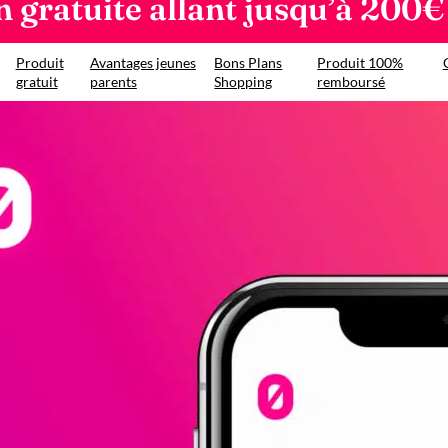
 gratuite allant jusqu’à 200€
Produit
Avantages jeunes
Bons Plans
Produit 100%
gratuit
parents
Shopping
remboursé