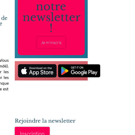
notre
newsletter
 de
e
!
Je m'inscris
 Vous
ndé).
r les
r les
anque
e est
Rejoindre la newsletter
Inscription