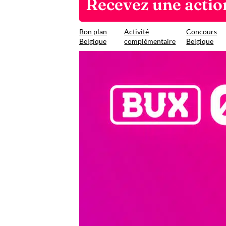
Recevez une action
Bon plan
Activité
Concours
Belgique
complémentaire
Belgique