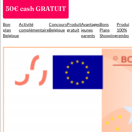
50€ cash GRATUIT
Bon
Activité
Concours
Produit
Avantages
Bons
Produit
plan
complémentaire
Belgique
gratuit
jeunes
Plans
100%
Belgique
parents
Shopping
rembou