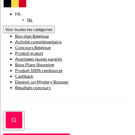
FR
NL
Voir toutes les catégories
Bon plan Belgique
Activité complémentaire
Concours Belgique
Produit gratuit
Avantages jeunes parents
Bons Plans Shopping
Produit 100% remboursé
Cashback
Devenir un Mystery Shopper
Résultats concours