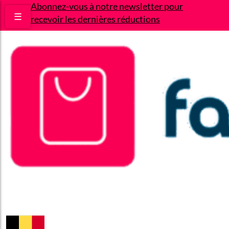
Abonnez-vous à notre newsletter pour
☰
recevoir les dernières réductions
Bons plans
Le Blog
A propos
Contact