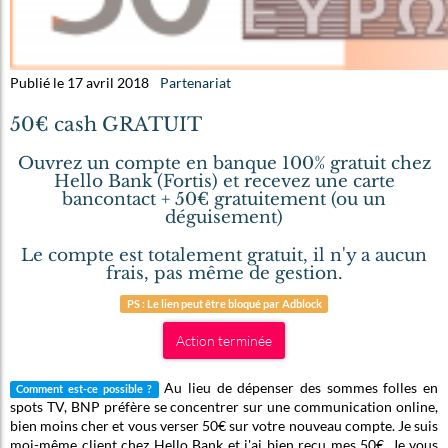
Publié le 17 avril 2018
Partenariat
50€ cash GRATUIT
Ouvrez un compte en banque 100% gratuit chez
Hello Bank (Fortis) et recevez une carte
bancontact + 50€ gratuitement (ou un
déguisement)
Le compte est totalement gratuit, il n'y a aucun
frais, pas même de gestion.
PS : Le lien peut être bloqué par Adblock
Action terminée
Au lieu de dépenser des sommes folles en
Comment est-ce possible ?
spots TV, BNP préfère se concentrer sur une communication online,
bien moins cher et vous verser 50€ sur votre nouveau compte. Je suis
moi-même client chez Hello Bank et j'ai bien reçu mes 50€. Je vous