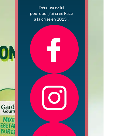
Découvrez ici
pourquoi j’ai créé Face
à la crise en 2013 !