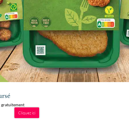
ursé
x gratuitement
Cliquez ici