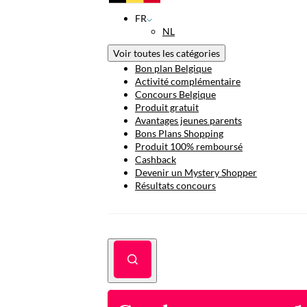
FR
NL
Voir toutes les catégories
Bon plan Belgique
Activité complémentaire
Concours Belgique
Produit gratuit
Avantages jeunes parents
Bons Plans Shopping
Produit 100% remboursé
Cashback
Devenir un Mystery Shopper
Résultats concours