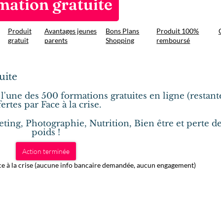
mation gratuite
Produit
Avantages jeunes
Bons Plans
Produit 100%
gratuit
parents
Shopping
remboursé
uite
'une des 500 formations gratuites en ligne (restant
fertes par Face à la crise.
eting, Photographie, Nutrition, Bien être et perte d
poids !
Action terminée
ce à la crise (aucune info bancaire demandée, aucun engagement)