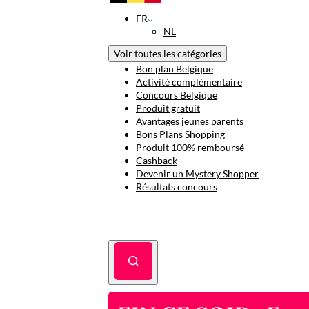
FR
NL
Voir toutes les catégories
Bon plan Belgique
Activité complémentaire
Concours Belgique
Produit gratuit
Avantages jeunes parents
Bons Plans Shopping
Produit 100% remboursé
Cashback
Devenir un Mystery Shopper
Résultats concours