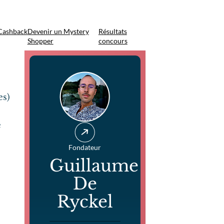
Cashback
Devenir un Mystery
Résultats
Shopper
concours
es)
e
Fondateur
Guillaume
De
Ryckel