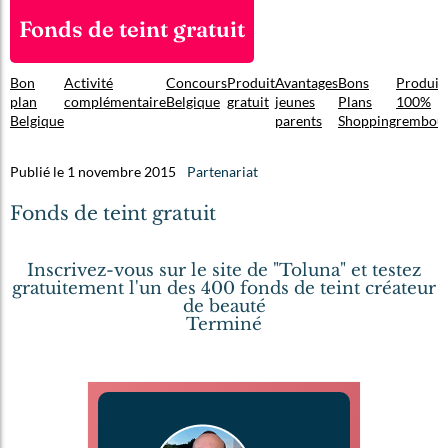
Fonds de teint gratuit
Bon
Activité
Concours
Produit
Avantages
Bons
Produit
plan
complémentaire
Belgique
gratuit
jeunes
Plans
100%
Belgique
parents
Shopping
rembou
Publié le 1 novembre 2015
Partenariat
Fonds de teint gratuit
Inscrivez-vous sur le site de "Toluna" et testez
gratuitement l'un des 400 fonds de teint créateur
de beauté
Terminé