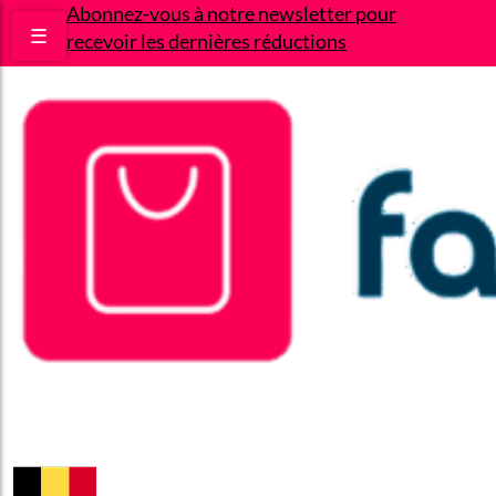
Abonnez-vous à notre newsletter pour
☰
recevoir les dernières réductions
Bons plans
Le Blog
A propos
Contact