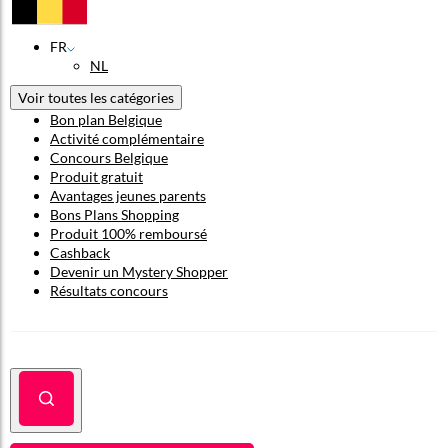
FR
NL
Voir toutes les catégories
Bon plan Belgique
Activité complémentaire
Concours Belgique
Produit gratuit
Avantages jeunes parents
Bons Plans Shopping
Produit 100% remboursé
Cashback
Devenir un Mystery Shopper
Résultats concours