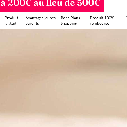
f à 200€ au lieu de 500€
Produit
Avantages jeunes
Bons Plans
Produit 100%
gratuit
parents
Shopping
remboursé