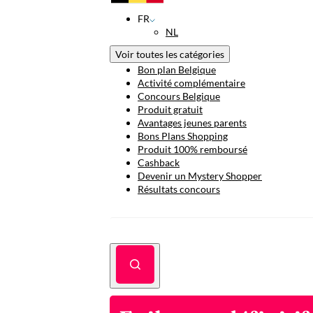
FR
NL
Voir toutes les catégories
Bon plan Belgique
Activité complémentaire
Concours Belgique
Produit gratuit
Avantages jeunes parents
Bons Plans Shopping
Produit 100% remboursé
Cashback
Devenir un Mystery Shopper
Résultats concours