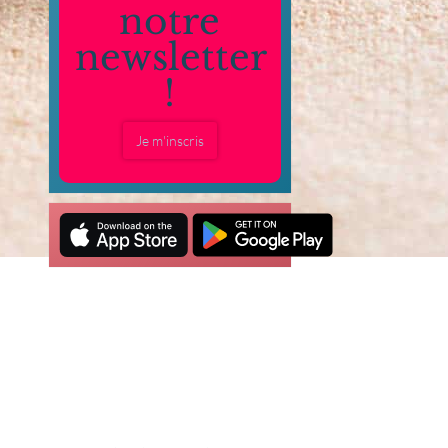
notre
newsletter
!
Je m'inscris