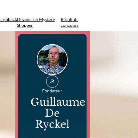
Cashback
Devenir un Mystery
Résultats
Shopper
concours
Fondateur
Guillaume
De
Ryckel