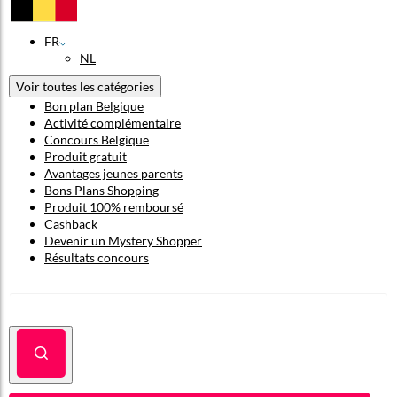
FR
NL
Voir toutes les catégories
Bon plan Belgique
Activité complémentaire
Concours Belgique
Produit gratuit
Avantages jeunes parents
Bons Plans Shopping
Produit 100% remboursé
Cashback
Devenir un Mystery Shopper
Résultats concours