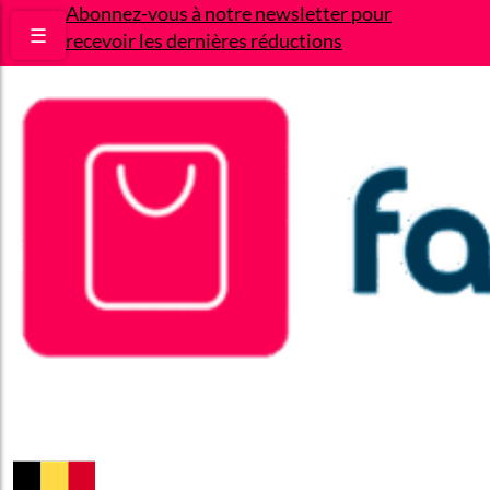
Abonnez-vous à notre newsletter pour
☰
recevoir les dernières réductions
Bons plans
Le Blog
A propos
Contact