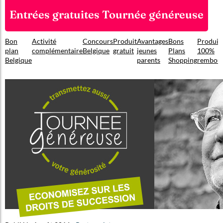
Entrées gratuites Tournée généreuse
Bon
Activité
Concours
Produit
Avantages
Bons
Produit
plan
complémentaire
Belgique
gratuit
jeunes
Plans
100%
Belgique
parents
Shopping
rembou