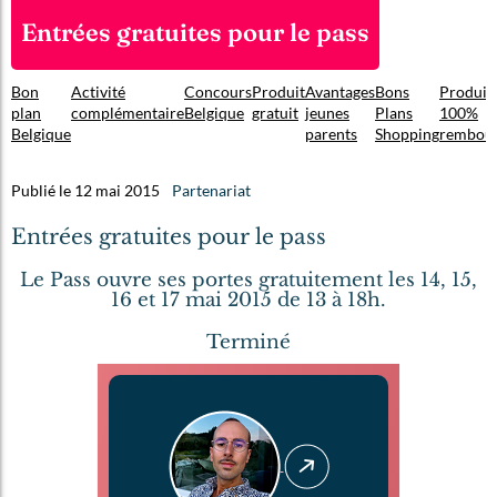
Entrées gratuites pour le pass
Bon
Activité
Concours
Produit
Avantages
Bons
Produit
plan
complémentaire
Belgique
gratuit
jeunes
Plans
100%
Belgique
parents
Shopping
rembou
Publié le 12 mai 2015
Partenariat
Entrées gratuites pour le pass
Le Pass ouvre ses portes gratuitement les 14, 15,
16 et 17 mai 2015 de 13 à 18h.
Terminé