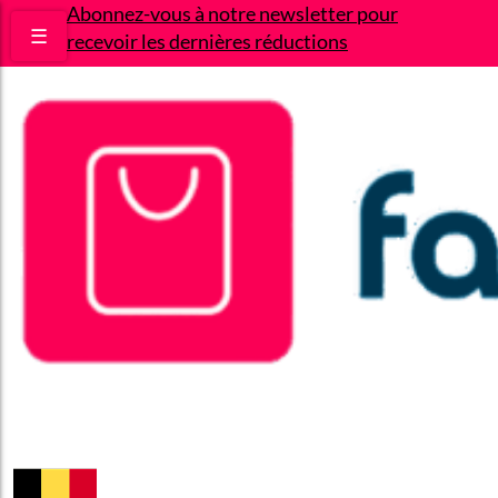
Abonnez-vous à notre newsletter pour
☰
recevoir les dernières réductions
Bons plans
Le Blog
A propos
Contact