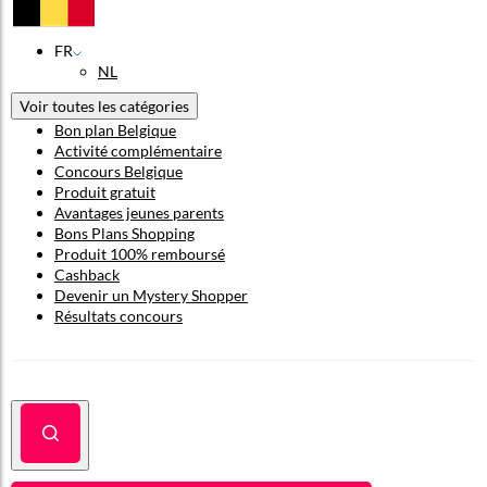
FR
NL
Voir toutes les catégories
Bon plan Belgique
Activité complémentaire
Concours Belgique
Produit gratuit
Avantages jeunes parents
Bons Plans Shopping
Produit 100% remboursé
Cashback
Devenir un Mystery Shopper
Résultats concours