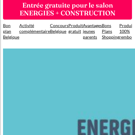
Entrée gratuite pour le salon
ENERGIES + CONSTRUCTION
Bon
Activité
Concours
Produit
Avantages
Bons
Produit
plan
complémentaire
Belgique
gratuit
jeunes
Plans
100%
Belgique
parents
Shopping
rembou