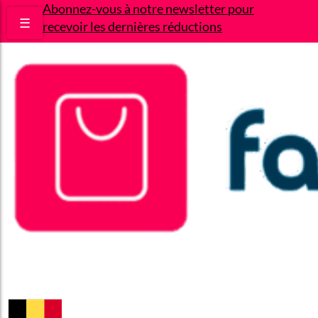
Abonnez-vous à notre newsletter pour
☰
recevoir les dernières réductions
Bons plans
Le Blog
A propos
Contact