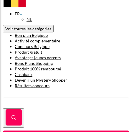
FR
NL
Voir toutes les catégories
Bon plan Belgique
Activité complémentaire
Concours Belgique
Produit gratuit
Avantages jeunes parents
Bons Plans Shopping
Produit 100% remboursé
Cashback
Devenir un Mystery Shopper
Résultats concours