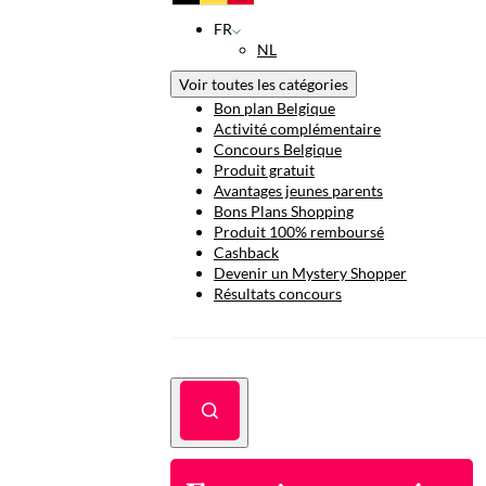
FR
NL
Voir toutes les catégories
Bon plan Belgique
Activité complémentaire
Concours Belgique
Produit gratuit
Avantages jeunes parents
Bons Plans Shopping
Produit 100% remboursé
Cashback
Devenir un Mystery Shopper
Résultats concours